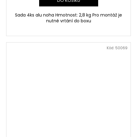
DO KOŠÍKU
Sada 4ks alu noha Hmotnost: 2,8 kg Pro montáž je
nutné vrtání do boxu
Kód:
50069