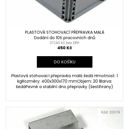
č
d
u
u
j
k
e
t
m
ů
e
PLASTOVÁ STOHOVACÍ PŘEPRAVKA MALÁ
Dodání do 10ti pracovních dnů
371,90 Kč bez DPH
450 Kč
1880
BOX
31
DO KOŠÍKU
900
Kč
Plastová stohovací přepravka malá šedá Hmotnost: 1
kgRozměry: 400x300x170 mmObjem: 20 lBarva:
šedáPevné a stabilní dno přepravky (šestihrany)
Kód:
20079