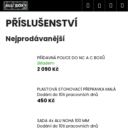
K
Přejít
Hledat
Náku
M
Přihlášen
na
o
obsah
Zpět
Zpět
košík
š
PŘÍSLUŠENSTVÍ
í
C
k
Nejprodávanější
o
p
o
PŘÍDAVNÁ POLICE DO NC A C BOXŮ
t
Skladem
ř
2 090 Kč
e
b
u
PLASTOVÁ STOHOVACÍ PŘEPRAVKA MALÁ
Dodání do 10ti pracovních dnů
j
450 Kč
e
t
e
SADA 4x ALU NOHA 100 MM
n
Dodání do 10ti pracovních dnů