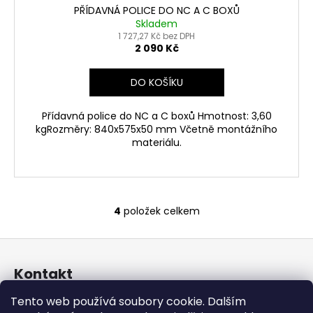
PŘÍDAVNÁ POLICE DO NC A C BOXŮ
Skladem
1 727,27 Kč bez DPH
2 090 Kč
DO KOŠÍKU
Přídavná police do NC a C boxů Hmotnost: 3,60
kgRozměry: 840x575x50 mm Včetně montážního
materiálu.
4
položek celkem
O
v
Z
l
á
á
Kontakt
d
p
a
a
Tento web používá soubory cookie. Dalším
shop
@
aluboxy.cz
c