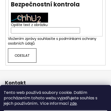
Bezpečnostní kontrola
a
j
í
t
Opište text z obrázku
?
Vložením zprávy souhlasíte s
podmínkami ochrany
osobních údajů
ODESLAT
HLEDAT
Z
á
D
Kontakt
o
p
p
a
Tento web používá soubory cookie. Dalším
shop
@
aluboxy.cz
o
t
procházením tohoto webu vyjadřujete souhlas s
777767767
r
jejich používáním.. Více informací
zde
.
í
ALUBOXY.CZ
u