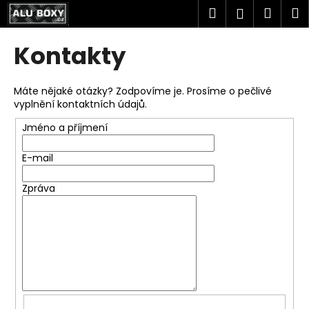
K
Přejít
Hledat
Náku
M
Přihlášen
na
o
obsah
Zpět
Zpět
košík
š
Kontakty
í
C
k
o
Máte nějaké otázky? Zodpovíme je. Prosíme o pečlivé
vyplnění kontaktních údajů.
p
o
Jméno a příjmení
t
E-mail
ř
e
Zpráva
b
u
j
e
t
e
n