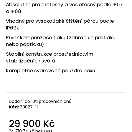
č
Absolutně prachotěsný a vodotěsný podle IP67
u
a IP68
j
e
Vhodný pro vysokotlaké čištění párou podle
m
IP69k
e
Prvek kompenzace tlaku (zabraňuje přetlaku
nebo podtlaku)
EXPEDIČNÍ
Stabilní konstrukce prostřednictvím
STAN
stabilizačních svárů
ALU-
CAB
Kompletně svařované pouzdro boxu
GEN
3-
R
BLACK
117
925
Dodání do 10ti pracovních dnů
Kč
Kód:
30027_11
29 900 Kč
24 710,74 Kč bez DPH