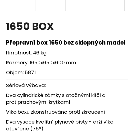
a
j
í
1650 BOX
t
?
Přepravní box 1650
bez sklopných madel
Hmotnost: 46 kg
Rozměry: 1650x650x600 mm
HLEDAT
Objem: 587 l
Sériová výbava:
D
Dva cylindrické zámky s otočnými klíči a
o
protiprachovými krytkami
p
Víko boxu zkonstruováno proti zkroucení
o
r
Dva vysoce kvalitní plynové písty - drží víko
u
otevřené (76°)