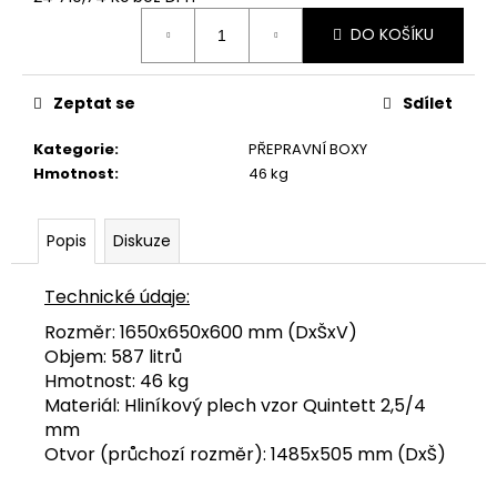
Měrná
DO KOŠÍKU
cena:
Zeptat se
Sdílet
Kategorie
:
PŘEPRAVNÍ BOXY
Hmotnost
:
46 kg
Popis
Diskuze
Technické údaje:
Rozměr: 1650x650x600 mm (DxŠxV)
Objem: 587 litrů
Hmotnost: 46 kg
Materiál: Hliníkový plech vzor Quintett 2,5/4
mm
Otvor (průchozí rozměr): 1485x505 mm (DxŠ)