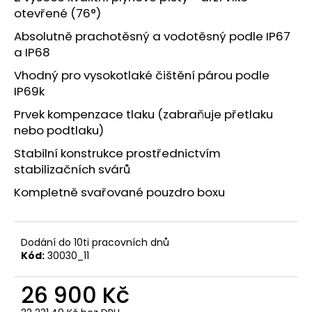
č
otevřené (76°)
u
j
Absolutně prachotěsný a vodotěsný podle IP67
e
a IP68
m
Vhodný pro vysokotlaké čištění párou podle
e
IP69k
Prvek kompenzace tlaku (zabraňuje přetlaku
SAMONOSNÁ
nebo podtlaku)
MARKÝZA
ALU-
Stabilní konstrukce prostřednictvím
CAB
270°
stabilizačních svárů
260
CM
Kompletně svařované pouzdro boxu
38
160
Kč
Dodání do 10ti pracovních dnů
Kód:
30030_11
26 900 Kč