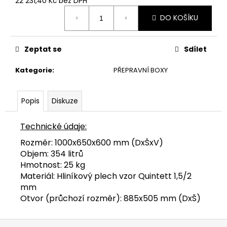
22 231,40 Kč bez DPH
Měrná
DO KOŠÍKU
cena:
Zeptat se
Sdílet
Kategorie
:
PŘEPRAVNÍ BOXY
Popis
Diskuze
Technické údaje:
Rozměr: 1000x650x600 mm (DxŠxV)
Objem: 354 litrů
Hmotnost: 25 kg
Materiál: Hliníkový plech vzor Quintett 1,5/2
mm
Otvor (průchozí rozměr): 885x505 mm (DxŠ)
Z