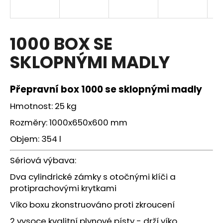
a
j
í
1000 BOX SE
t
SKLOPNÝMI MADLY
?
Přepravní box 1000
se sklopnými madly
Hmotnost: 25 kg
HLEDAT
Rozměry: 1000x650x600 mm
Objem: 354 l
D
Sériová výbava:
o
Dva cylindrické zámky s otočnými klíči a
p
protiprachovými krytkami
o
r
Víko boxu zkonstruováno proti zkroucení
u
2 vysoce kvalitní plynové písty - drží víko